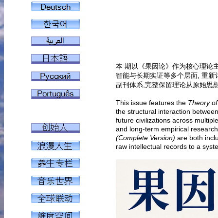
本 期以《果因论》作为核心理论主
智能与长期实证等多个层面, 重新
副刊体系,完整保留理论从原始思
This issue features the
Theory o
the structural interaction betwe
future civilizations across multiple
and long-term empirical researc
(Complete Version)
are both incl
raw intellectual records to a syst